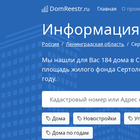
DomReestr
.ru
Главная
О прое
Информация 
Россия
Ленинградская область
Се
Мы нашли для Вас 184 дома в С
площадь жилого фонда Сертоло
году.
Дома
Новостройки
Уп
Дома по годам