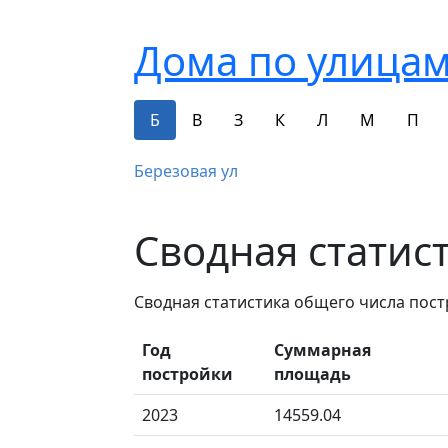
Дома по улицам
Б
В
З
К
Л
М
П
Березовая ул
Сводная статис
Сводная статистика общего числа пос
Год
Суммарная
постройки
площадь
2023
14559.04