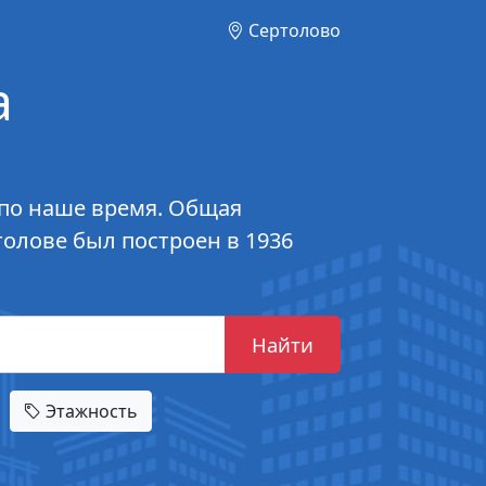
Сертолово
а
 по наше время. Общая
толове был построен в 1936
Найти
Этажность