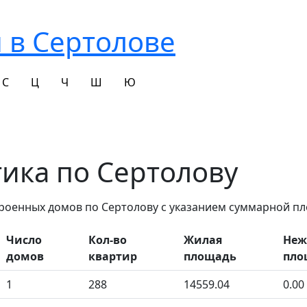
 в Сертолове
С
Ц
Ч
Ш
Ю
тика по Сертолову
троенных домов по Сертолову с указанием суммарной пл
Число
Кол-во
Жилая
Неж
домов
квартир
площадь
пло
1
288
14559.04
0.00