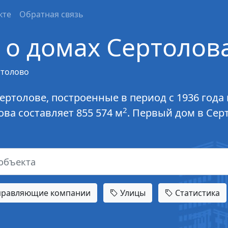
кте
Обратная связь
о домах Сертолов
ртолово
ертолове, построенные в период с 1936 года
2
ва составляет 855 574 м
. Первый дом в Сер
равляющие компании
Улицы
Статистика