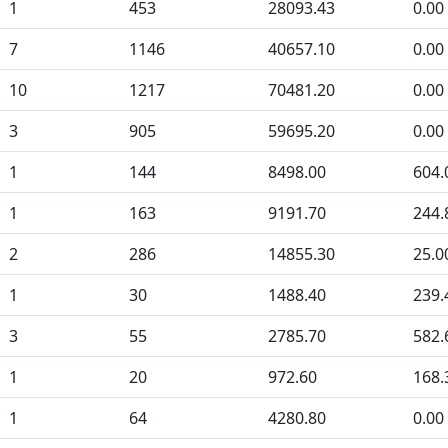
1
453
28093.43
0.00
7
1146
40657.10
0.00
10
1217
70481.20
0.00
3
905
59695.20
0.00
1
144
8498.00
604.
1
163
9191.70
244.
2
286
14855.30
25.0
1
30
1488.40
239.
3
55
2785.70
582.
1
20
972.60
168.
1
64
4280.80
0.00