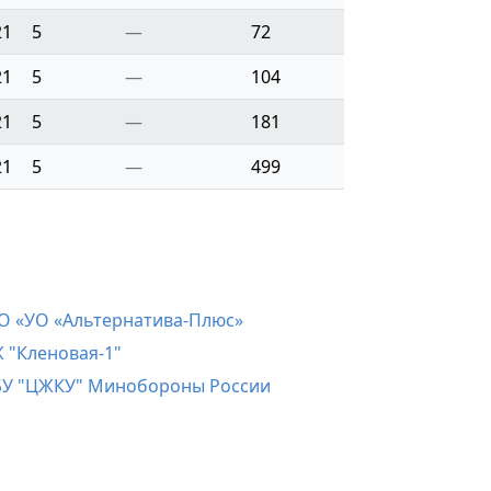
21
5
—
72
21
5
—
104
21
5
—
181
21
5
—
499
 «УО «Альтернатива-Плюс»
 "Кленовая-1"
У "ЦЖКУ" Минобороны России