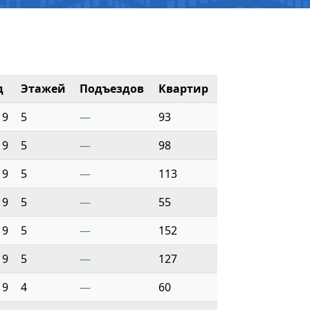
д
Этажей
Подъездов
Квартир
19
5
—
93
19
5
—
98
19
5
—
113
19
5
—
55
19
5
—
152
19
5
—
127
19
4
—
60