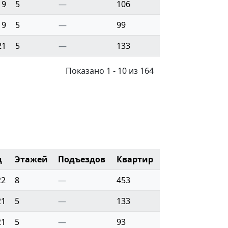
19
5
—
106
19
5
—
99
21
5
—
133
Показано 1 - 10 из 164
д
Этажей
Подъездов
Квартир
22
8
—
453
21
5
—
133
21
5
—
93