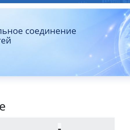
льное соединение
тей
е
-