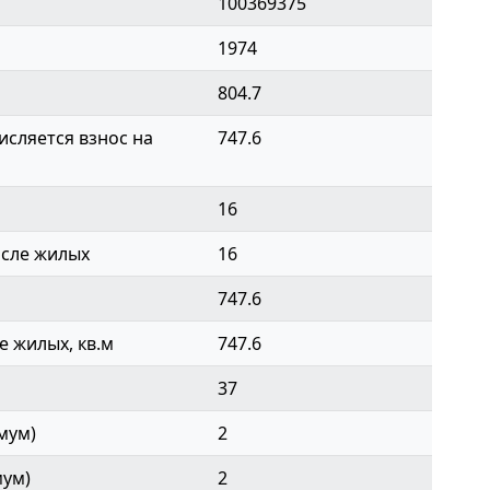
100369375
1974
804.7
сляется взнос на
747.6
16
исле жилых
16
747.6
 жилых, кв.м
747.6
37
мум)
2
мум)
2