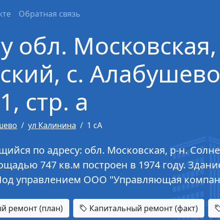
кте
Обратная связь
у обл. Московская, 
кий, с. Алабушево,
1, стр. а
шево
ул Калинина
1 сА
йся по адресу: обл. Московская, р-н. Солнеч
лощадью 747 кв.м построен в 1974 году. Здани
Под управлением ООО "Управляющая компан
й ремонт (план)
Капитальный ремонт (факт)