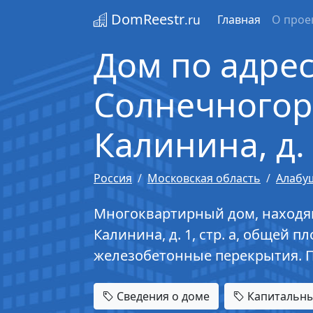
DomReestr
.ru
Главная
О прое
Дом по адрес
Солнечногорс
Калинина, д. 
Россия
Московская область
Алабу
Многоквартирный дом, находящи
Калинина, д. 1, стр. а, общей п
железобетонные перекрытия. 
Сведения о доме
Капитальны