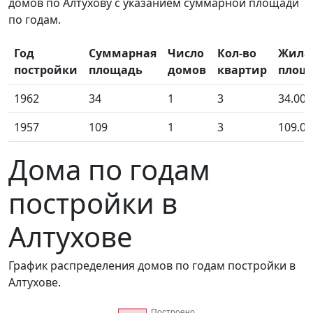
домов по Алтухову с указанием суммарной площади
по годам.
Год
Суммарная
Число
Кол-во
Жила
постройки
площадь
домов
квартир
площ
1962
34
1
3
34.00
1957
109
1
3
109.00
Дома по годам
постройки в
Алтухове
График распределения домов по годам постройки в
Алтухове.