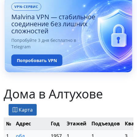
VPN-СЕРВИС
Malvina VPN — стабильное
соединение без лишних
сложностей
Попробуйте 3 дня бесплатно в
Telegram
Попробовать VPN
Дома в Алтухове
Карта
№
Адрес
Год
Этажей
Подъездов
Ква
1
обл.
1957
1
1
3