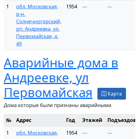
1
обл. Московская,
1954
—
—
р-н.
Солнечногорский,
рп. Андреевка, ул.
Первомайская, д.
49
Аварийные дома в
Андреевке, ул
Первомайская
Карта
Дома которые были признаны аварийными.
№
Адрес
Год
Этажей
Подъездов
1
обл. Московская,
1954
—
—