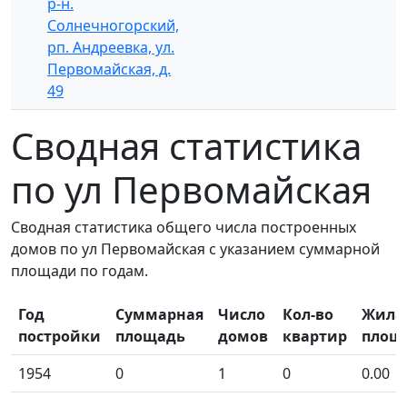
р-н.
Солнечногорский,
рп. Андреевка, ул.
Первомайская, д.
49
Сводная статистика
по ул Первомайская
Сводная статистика общего числа построенных
домов по ул Первомайская с указанием суммарной
площади по годам.
Год
Суммарная
Число
Кол-во
Жила
постройки
площадь
домов
квартир
площ
1954
0
1
0
0.00