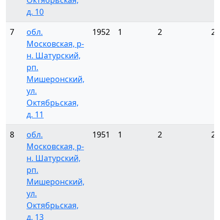
Октябрьская,
д. 10
7
обл.
1952
1
2
2
Московская, р-
н. Шатурский,
рп.
Мишеронский,
ул.
Октябрьская,
д. 11
8
обл.
1951
1
2
2
Московская, р-
н. Шатурский,
рп.
Мишеронский,
ул.
Октябрьская,
д. 13