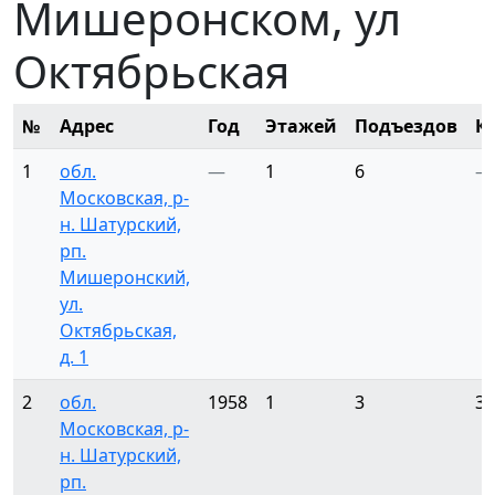
Мишеронском, ул
Октябрьская
№
Адрес
Год
Этажей
Подъездов
К
1
обл.
—
1
6
—
Московская, р-
н. Шатурский,
рп.
Мишеронский,
ул.
Октябрьская,
д. 1
2
обл.
1958
1
3
3
Московская, р-
н. Шатурский,
рп.