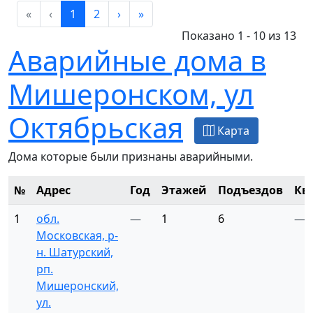
«
‹
1
2
›
»
Показано 1 - 10 из 13
Аварийные дома в
Мишеронском, ул
Октябрьская
Карта
Дома которые были признаны аварийными.
№
Адрес
Год
Этажей
Подъездов
Кв
1
обл.
—
1
6
—
Московская, р-
н. Шатурский,
рп.
Мишеронский,
ул.