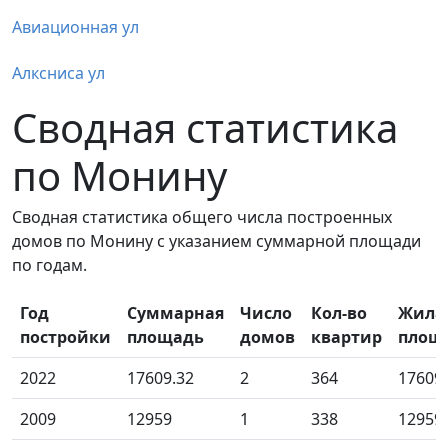
Авиационная ул
Алксниса ул
Сводная статистика
по Монину
Сводная статистика общего числа построенных
домов по Монину с указанием суммарной площади
по годам.
Год
Суммарная
Число
Кол-во
Жила
постройки
площадь
домов
квартир
площ
2022
17609.32
2
364
17609
2009
12959
1
338
12959