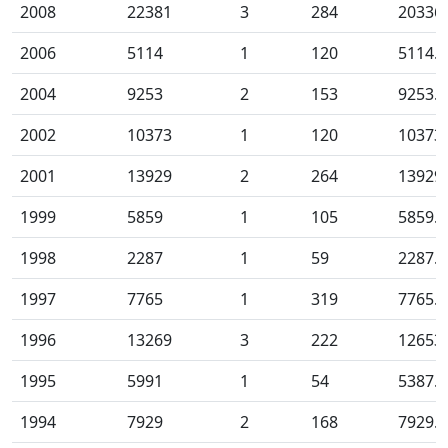
2008
22381
3
284
20336
2006
5114
1
120
5114.0
2004
9253
2
153
9253.0
2002
10373
1
120
10373
2001
13929
2
264
13929
1999
5859
1
105
5859.0
1998
2287
1
59
2287.0
1997
7765
1
319
7765.0
1996
13269
3
222
12653
1995
5991
1
54
5387.0
1994
7929
2
168
7929.0