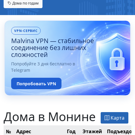
Дома по годам
VPN-СЕРВИС
Malvina VPN — стабильное
соединение без лишних
сложностей
Попробуйте 3 дня бесплатно в
Telegram
Попробовать VPN
Дома в Монине
Карта
№
Адрес
Год
Этажей
Подъездов