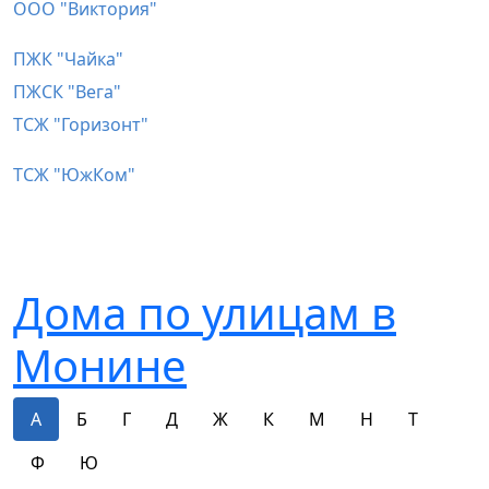
ООО "Виктория"
ПЖК "Чайка"
ПЖСК "Вега"
ТСЖ "Горизонт"
ТСЖ "ЮжКом"
Дома по улицам в
Монине
А
Б
Г
Д
Ж
К
М
Н
Т
Ф
Ю