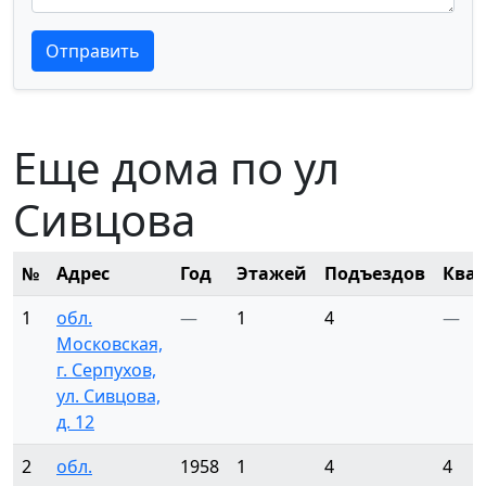
Текст отзыва
Текст отзыва
Отправить
Еще дома по ул
Сивцова
№
Адрес
Год
Этажей
Подъездов
Ква
1
обл.
—
1
4
—
Московская,
г. Серпухов,
ул. Сивцова,
д. 12
2
обл.
1958
1
4
4