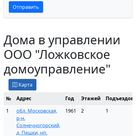
Текст отзыва
Текст отзыва
Отправить
Дома в управлении
ООО "Ложковское
домоуправление"
Карта
№
Адрес
Год
Этажей
Подъездов
1
обл. Московская,
1961
2
1
р-н.
Солнечногорский,
д. Пешки, нп.