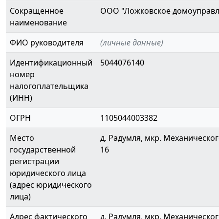
Сокращенное
ООО "Ложковское домоуправл
наименование
ФИО руководителя
(личные данные)
Идентификационный
5044076140
номер
налогоплательщика
(ИНН)
ОГРН
1105044003382
Место
д. Радумля, мкр. Механического
государственной
16
регистрации
юридического лица
(адрес юридического
лица)
Адрес фактического
д. Радумля, мкр. Механического