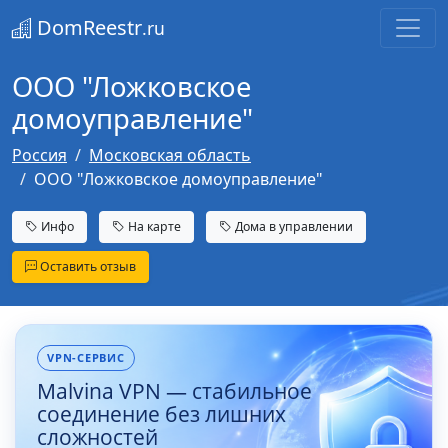
DomReestr
.ru
ООО "Ложковское
домоуправление"
Россия
Московская область
ООО "Ложковское домоуправление"
Инфо
На карте
Дома в управлении
Оставить отзыв
VPN-СЕРВИС
Malvina VPN — стабильное
соединение без лишних
сложностей