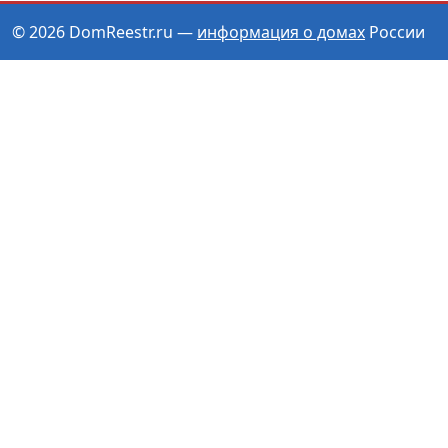
© 2026 DomReestr.ru —
информация о домах
России