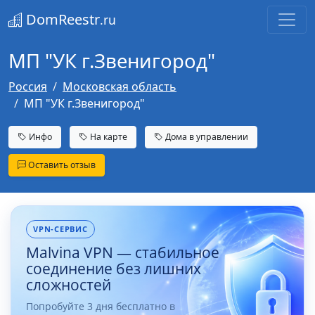
DomReestr
.ru
МП "УК г.Звенигород"
Россия
Московская область
МП "УК г.Звенигород"
Инфо
На карте
Дома в управлении
Оставить отзыв
VPN-СЕРВИС
Malvina VPN — стабильное
соединение без лишних
сложностей
Попробуйте 3 дня бесплатно в