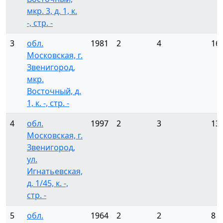
мкр. 3, д. 1, к.
-, стр. -
3
обл.
1981
2
4
16
Московская, г.
Звенигород,
мкр.
Восточный, д.
1, к. -, стр. -
4
обл.
1997
2
3
13
Московская, г.
Звенигород,
ул.
Игнатьевская,
д. 1/45, к. -,
стр. -
5
обл.
1964
2
2
8