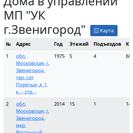
Дома в управлении
МП "УК
г.Звенигород"
Карта
№
Адрес
Год
Этажей
Подъездов
Кв
1
обл.
1975
5
4
68
Московская, г.
Звенигород,
тер. сдт
Поречье, д. 1,
к. -, стр. -
2
обл.
2014
15
1
14
Московская, г.
Звенигород,
мкр.
Восточный,