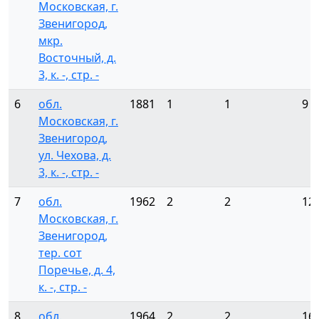
Московская, г.
Звенигород,
мкр.
Восточный, д.
3, к. -, стр. -
6
обл.
1881
1
1
9
Московская, г.
Звенигород,
ул. Чехова, д.
3, к. -, стр. -
7
обл.
1962
2
2
12
Московская, г.
Звенигород,
тер. сот
Поречье, д. 4,
к. -, стр. -
8
обл.
1964
2
2
16