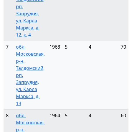
рп.
Запрудня,
ул. Карла
Маркса, д.
12, к. 4
7
обл.
1968
5
4
70
Московская,
р-н.
Талдомский,
рп.
Запрудня,
ул. Карла
Маркса, д.
13
8
обл.
1964
5
4
60
Московская,
р-н.