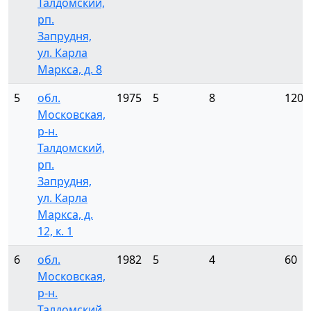
Талдомский,
рп.
Запрудня,
ул. Карла
Маркса, д. 8
5
обл.
1975
5
8
120
Московская,
р-н.
Талдомский,
рп.
Запрудня,
ул. Карла
Маркса, д.
12, к. 1
6
обл.
1982
5
4
60
Московская,
р-н.
Талдомский,