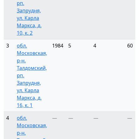
рп.
Запрудня,
ул. Карла
Маркса, д.
10, к. 2
3
обл.
1984
5
4
60
Московская,
р-н.
Талдомский,
рп.
Запрудня,
ул. Карла
Маркса, д.
16, к. 1
4
обл.
—
—
—
—
Московская,
р-н.