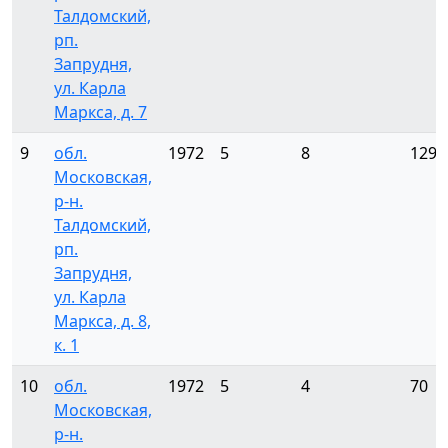
Талдомский,
рп.
Запрудня,
ул. Карла
Маркса, д. 7
9
обл.
1972
5
8
129
Московская,
р-н.
Талдомский,
рп.
Запрудня,
ул. Карла
Маркса, д. 8,
к. 1
10
обл.
1972
5
4
70
Московская,
р-н.