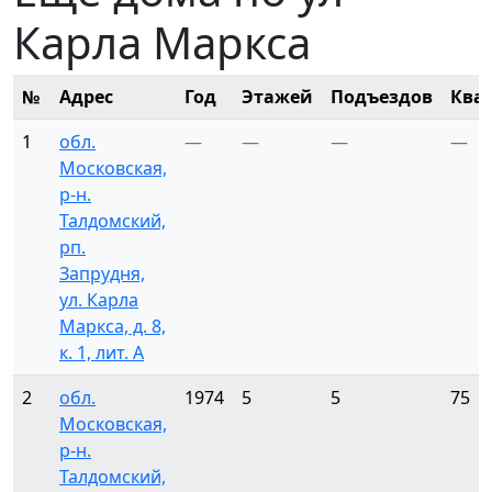
Карла Маркса
№
Адрес
Год
Этажей
Подъездов
Ква
1
обл.
—
—
—
—
Московская,
р-н.
Талдомский,
рп.
Запрудня,
ул. Карла
Маркса, д. 8,
к. 1, лит. А
2
обл.
1974
5
5
75
Московская,
р-н.
Талдомский,