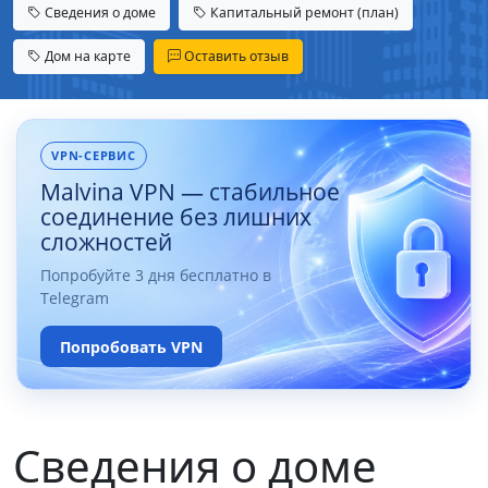
Сведения о доме
Капитальный ремонт (план)
Дом на карте
Оставить отзыв
VPN-СЕРВИС
Malvina VPN — стабильное
соединение без лишних
сложностей
Попробуйте 3 дня бесплатно в
Telegram
Попробовать VPN
Сведения о доме