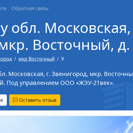
кте
Обратная связь
у обл. Московская, 
мкр. Восточный, д.
город
мкр Восточный
9
л. Московская, г. Звенигород, мкр. Восточны
жей. Под управлением ООО «ЖЭУ-21век».
те
Оставить отзыв