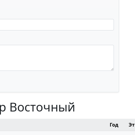
кр Восточный
Год
Э