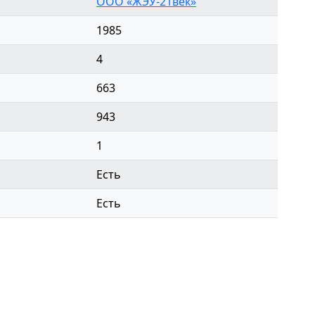
ООО «ЖЭУ-21век»
1985
4
663
943
1
Есть
Есть