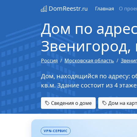
DomReestr
.ru
Главная
О прое
Дом по адрес
Звенигород, 
Россия
Московская область
Звени
Дом, находящийся по адресу: об
кв.м. Здание состоит из 4 эта
Сведения о доме
Дом на кар
VPN-СЕРВИС