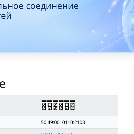
льное соединение
тей
е
143180
50:49:0010110:2103