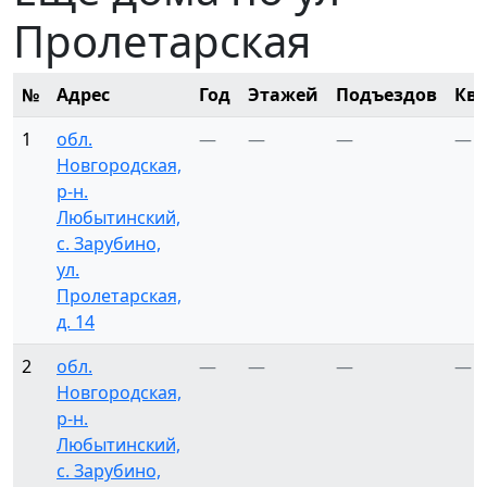
Пролетарская
№
Адрес
Год
Этажей
Подъездов
Кв
1
обл.
—
—
—
—
Новгородская,
р-н.
Любытинский,
с. Зарубино,
ул.
Пролетарская,
д. 14
2
обл.
—
—
—
—
Новгородская,
р-н.
Любытинский,
с. Зарубино,