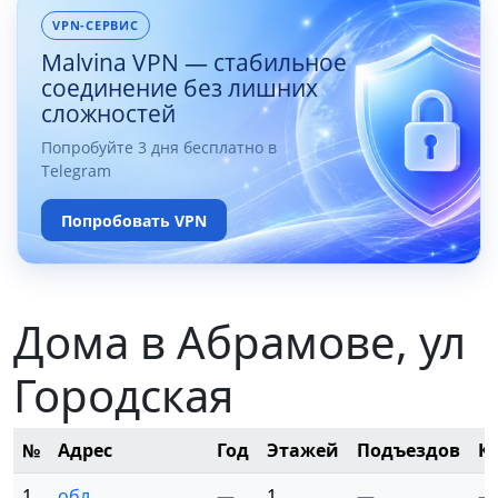
VPN-СЕРВИС
Malvina VPN — стабильное
соединение без лишних
сложностей
Попробуйте 3 дня бесплатно в
Telegram
Попробовать VPN
Дома в Абрамове, ул
Городская
№
Адрес
Год
Этажей
Подъездов
К
1
обл.
—
1
—
—