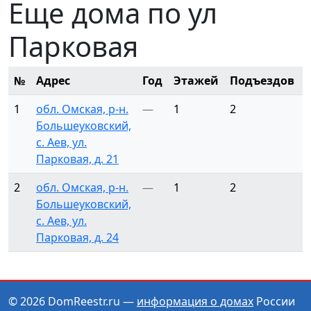
Еще дома по ул
Парковая
№
Адрес
Год
Этажей
Подъездов
1
обл. Омская, р-н.
—
1
2
Большеуковский,
с. Аев, ул.
Парковая, д. 21
2
обл. Омская, р-н.
—
1
2
Большеуковский,
с. Аев, ул.
Парковая, д. 24
© 2026 DomReestr.ru —
информация о домах
России