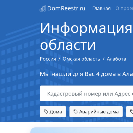
DomReestr
.ru
Главная
О прое
Информация 
области
Россия
Омская область
Алабота
Мы нашли для Вас 4 дома в Ал
Дома
Аварийные дома