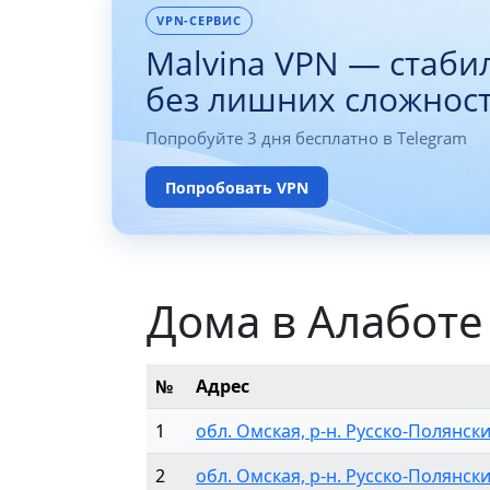
VPN-СЕРВИС
Malvina VPN — стаби
без лишних сложнос
Попробуйте 3 дня бесплатно в Telegram
Попробовать VPN
Дома в Алаботе
№
Адрес
1
обл. Омская, р-н. Русско-Полянский
2
обл. Омская, р-н. Русско-Полянский