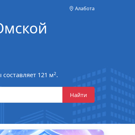
Алабота
Омской
2
 составляет 121 м
.
Найти