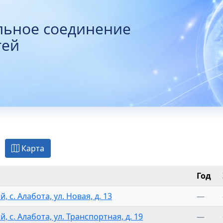
льное соединение
тей
Карта
Год
, с. Алабота, ул. Новая, д. 13
—
, с. Алабота, ул. Транспортная, д. 19
—