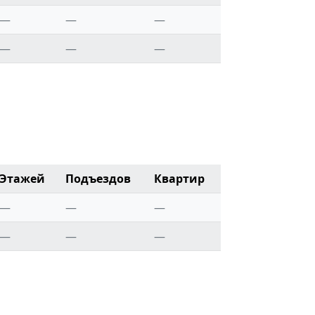
—
—
—
—
—
—
Этажей
Подъездов
Квартир
—
—
—
—
—
—