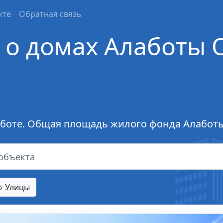
кте
Обратная связь
о домах Алаботы 
аботе. Общая площадь жилого фонда Алаботы
Улицы