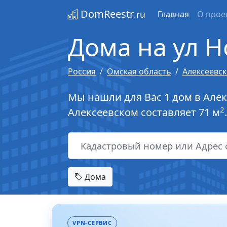
DomReestr
.ru
Главная
О прое
Дома на ул Н
Россия
Омская область
Алексеевс
Мы нашли для Вас 1 дом в Але
2
Алексеевском составляет 71 м
.
Дома
VPN-СЕРВИС