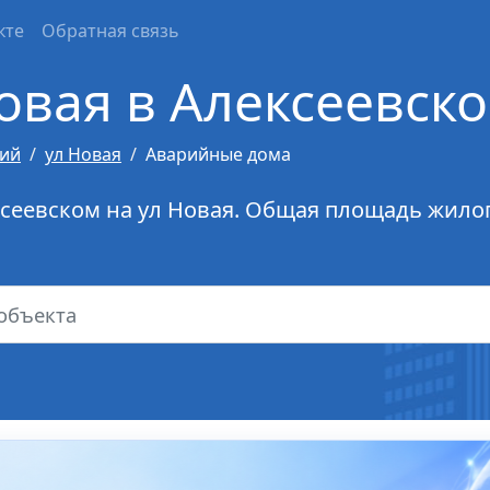
кте
Обратная связь
овая в Алексеевск
кий
ул Новая
Аварийные дома
ксеевском на ул Новая. Общая площадь жилог