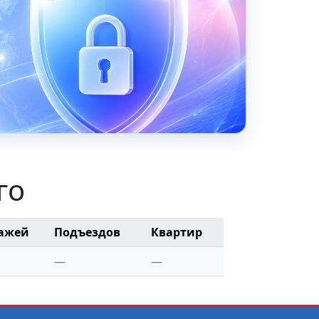
го
ажей
Подъездов
Квартир
—
—