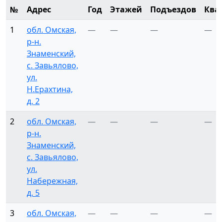
№
Адрес
Год
Этажей
Подъездов
Ква
1
обл. Омская,
—
—
—
—
р-н.
Знаменский,
с. Завьялово,
ул.
Н.Ерахтина,
д. 2
2
обл. Омская,
—
—
—
—
р-н.
Знаменский,
с. Завьялово,
ул.
Набережная,
д. 5
3
обл. Омская,
—
—
—
—