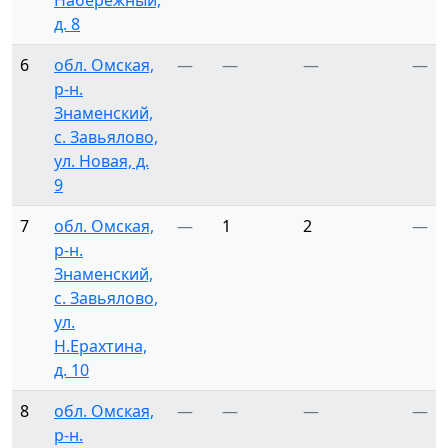
Набережный,
д. 8
6
обл. Омская,
—
—
—
—
р-н.
Знаменский,
с. Завьялово,
ул. Новая, д.
9
7
обл. Омская,
—
1
2
—
р-н.
Знаменский,
с. Завьялово,
ул.
Н.Ерахтина,
д. 10
8
обл. Омская,
—
—
—
—
р-н.