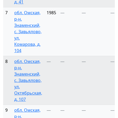
д. 41
7
обл. Омская,
1985
—
—
—
р-н.
Знаменский,
с. Завьялово,
ул.
Комарова, д.
104
8
обл. Омская,
—
—
—
—
р-н.
Знаменский,
с. Завьялово,
ул.
Октябрьская,
д. 107
9
обл. Омская,
—
—
—
—
р-н.