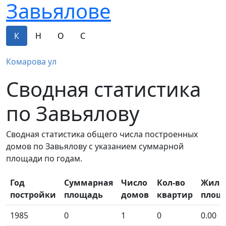
Завьялове
К
Н
О
С
Комарова ул
Сводная статистика
по Завьялову
Сводная статистика общего числа построенных
домов по Завьялову с указанием суммарной
площади по годам.
Год
Суммарная
Число
Кол-во
Жила
постройки
площадь
домов
квартир
площ
1985
0
1
0
0.00