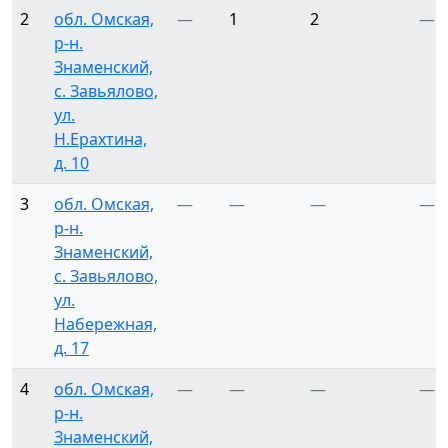
2
обл. Омская,
—
1
2
—
р-н.
Знаменский,
с. Завьялово,
ул.
Н.Ерахтина,
д. 10
3
обл. Омская,
—
—
—
—
р-н.
Знаменский,
с. Завьялово,
ул.
Набережная,
д. 17
4
обл. Омская,
—
—
—
—
р-н.
Знаменский,