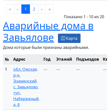
«
‹
1
2
›
»
Показано 1 - 10 из 20
Аварийные дома в
Завьялове
Карта
Дома которые были признаны аварийными.
№
Адрес
Год
Этажей
Подъездов
Кв
1
обл. Омская,
—
—
—
—
р-н.
Знаменский,
с. Завьялово,
туп.
Набережный,
д. 8