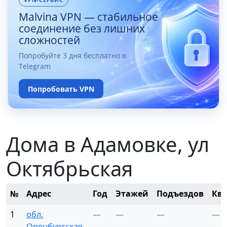
Malvina VPN — стабильное
соединение без лишних
сложностей
Попробуйте 3 дня бесплатно в
Telegram
Попробовать VPN
Дома в Адамовке, ул
Октябрьская
№
Адрес
Год
Этажей
Подъездов
Кв
1
обл.
—
—
—
—
Оренбургская,