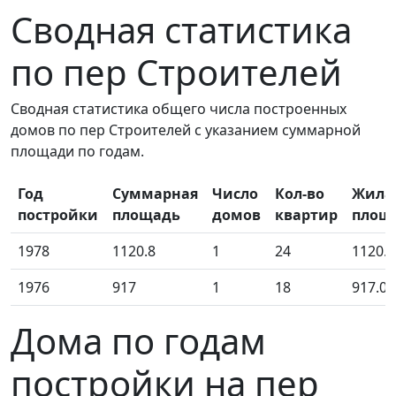
Сводная статистика
по пер Строителей
Сводная статистика общего числа построенных
домов по пер Строителей с указанием суммарной
площади по годам.
Год
Суммарная
Число
Кол-во
Жила
постройки
площадь
домов
квартир
площ
1978
1120.8
1
24
1120.8
1976
917
1
18
917.00
Дома по годам
постройки на пер