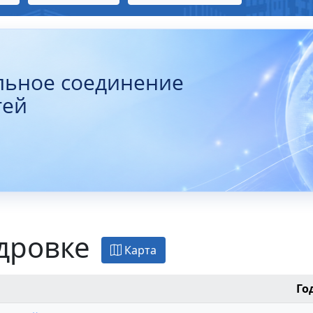
льное соединение
тей
дровке
Карта
Го