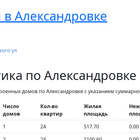
 в Александровке
кого ул
тика по Александровке
троенных домов по Александровке с указанием суммарно
Число
Кол-во
Жилая
Неж
домов
квартир
площадь
пло
1
24
517.70
0.00
2
24
1100.60
0.00