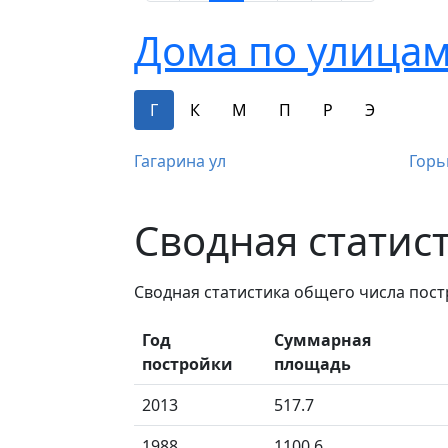
Дома по улицам
Г
К
М
П
Р
Э
Гагарина ул
Горь
Сводная статис
Сводная статистика общего числа пос
Год
Суммарная
постройки
площадь
2013
517.7
1988
1100.6