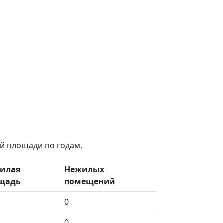
й площади по годам.
илая
Нежилых
щадь
помещений
0
0