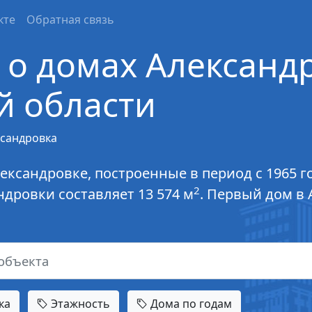
кте
Обратная связь
о домах Александ
й области
ксандровка
ександровке, построенные в период с 1965 
2
дровки составляет 13 574 м
. Первый дом в
ка
Этажность
Дома по годам