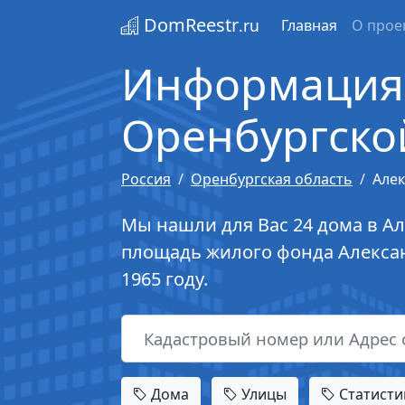
DomReestr
.ru
Главная
О прое
Информация 
Оренбургско
Россия
Оренбургская область
Але
Мы нашли для Вас 24 дома в Ал
площадь жилого фонда Алексан
1965 году.
Дома
Улицы
Статисти