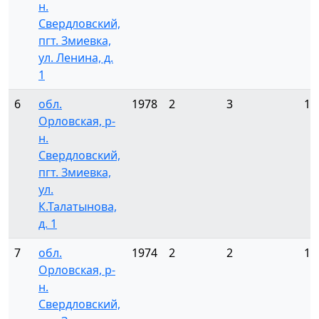
н.
Свердловский,
пгт. Змиевка,
ул. Ленина, д.
1
6
обл.
1978
2
3
18
Орловская, р-
н.
Свердловский,
пгт. Змиевка,
ул.
К.Талатынова,
д. 1
7
обл.
1974
2
2
16
Орловская, р-
н.
Свердловский,