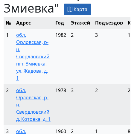
Змиевка"
Карта
№
Адрес
Год
Этажей
Подъездов
Кв
1
обл.
1982
2
3
18
Орловская, р-
н.
Свердловский,
пгт. Змиевка,
ул. Жадова, д.
1
2
обл.
1978
3
2
24
Орловская, р-
н.
Свердловский,
д. Котовка, д. 1
3
обл.
1960
2
1
8