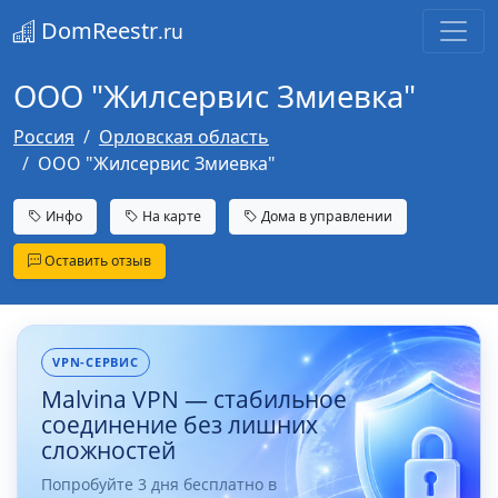
DomReestr
.ru
ООО "Жилсервис Змиевка"
Россия
Орловская область
ООО "Жилсервис Змиевка"
Инфо
На карте
Дома в управлении
Оставить отзыв
VPN-СЕРВИС
Malvina VPN — стабильное
соединение без лишних
сложностей
Попробуйте 3 дня бесплатно в