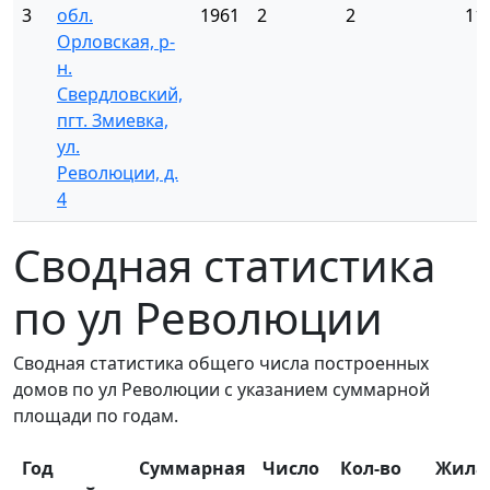
3
обл.
1961
2
2
11
Орловская, р-
н.
Свердловский,
пгт. Змиевка,
ул.
Революции, д.
4
Сводная статистика
по ул Революции
Сводная статистика общего числа построенных
домов по ул Революции с указанием суммарной
площади по годам.
Год
Суммарная
Число
Кол-во
Жила