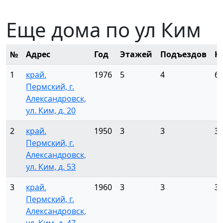
Еще дома по ул Ким
№
Адрес
Год
Этажей
Подъездов
К
1
край.
1976
5
4
6
Пермский, г.
Александровск,
ул. Ким, д. 20
2
край.
1950
3
3
3
Пермский, г.
Александровск,
ул. Ким, д. 53
3
край.
1960
3
3
3
Пермский, г.
Александровск,