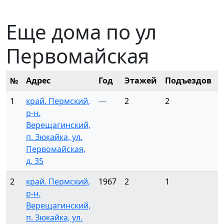
Еще дома по ул
Первомайская
№
Адрес
Год
Этажей
Подъездов
1
край. Пермский,
—
2
2
р-н.
Верещагинский,
п. Зюкайка, ул.
Первомайская,
д. 35
2
край. Пермский,
1967
2
1
8
р-н.
Верещагинский,
п. Зюкайка, ул.