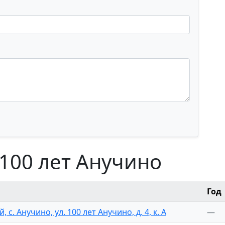
 100 лет Анучино
Год
с. Анучино, ул. 100 лет Анучино, д. 4, к. А
—