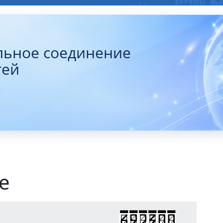
льное соединение
тей
е
692300