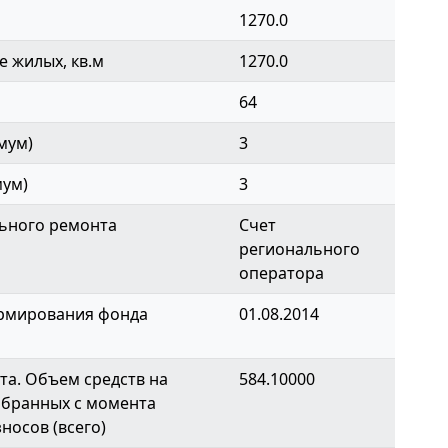
1270.0
 жилых, кв.м
1270.0
64
мум)
3
мум)
3
ьного ремонта
Счет
регионального
оператора
ормирования фонда
01.08.2014
а. Объем средств на
584.10000
обранных с момента
носов (всего)