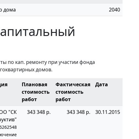
о дома
2040
капитальный
ы по кап. ремонту при участии фонда
гоквартирных домов.
ция
Плановая
Фактическая
Дата
стоимость
стоимость
работ
работ
ОО "СК
343 348 р.
343 348 р.
30.11.2015
руктив"
6262548
лючение