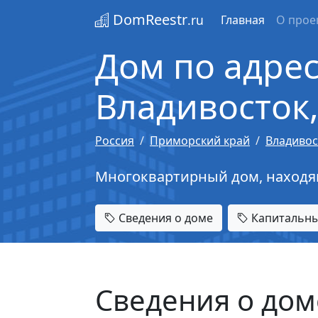
DomReestr
.ru
Главная
О прое
Дом по адрес
Владивосток,
Россия
Приморский край
Владивос
Многоквартирный дом, находящий
Сведения о доме
Капитальны
Сведения о дом