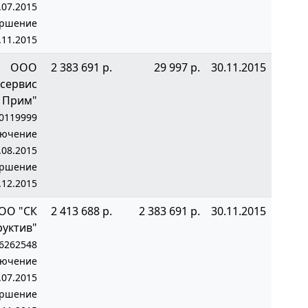
.07.2015
ершение
.11.2015
ООО
2 383 691 р.
29 997 р.
30.11.2015
сервис
Прим"
0119999
лючение
.08.2015
ершение
.12.2015
ОО "СК
2 413 688 р.
2 383 691 р.
30.11.2015
руктив"
6262548
лючение
.07.2015
ершение