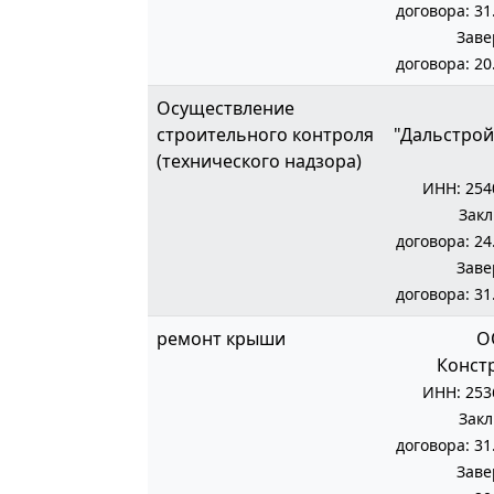
договора: 31
Зав
договора: 20
Осуществление
строительного контроля
"Дальстрой
(технического надзора)
ИНН: 254
Зак
договора: 24
Зав
договора: 31
ремонт крыши
О
Конст
ИНН: 253
Зак
договора: 31
Зав