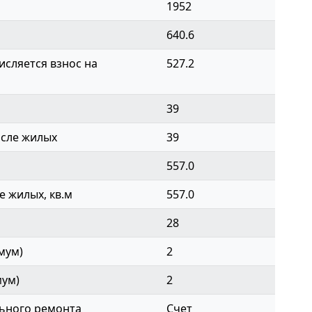
1952
640.6
сляется взнос на
527.2
39
исле жилых
39
557.0
 жилых, кв.м
557.0
28
мум)
2
мум)
2
ьного ремонта
Счет