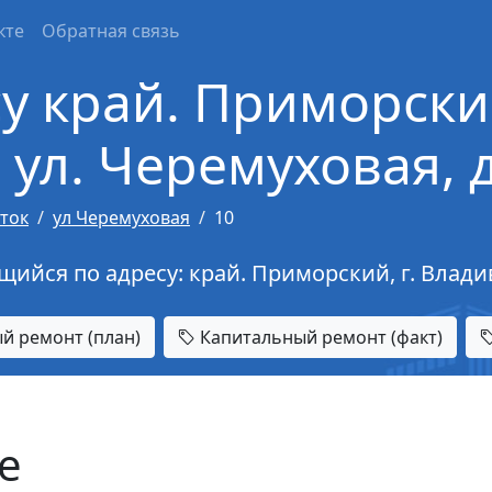
кте
Обратная связь
у край. Приморский
 ул. Черемуховая, д
ток
ул Черемуховая
10
ся по адресу: край. Приморский, г. Владиво
й ремонт (план)
Капитальный ремонт (факт)
е