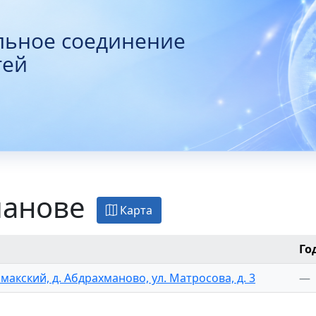
льное соединение
тей
манове
Карта
Го
макский, д. Абдрахманово, ул. Матросова, д. 3
—