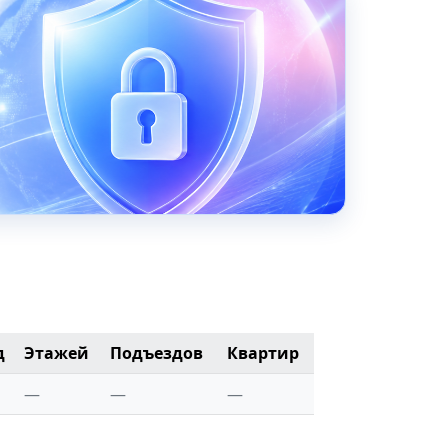
д
Этажей
Подъездов
Квартир
—
—
—