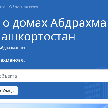
кте
Обратная связь
о домах Абдрахма
Башкортостан
Абдрахманово
рахманове.
Улицы