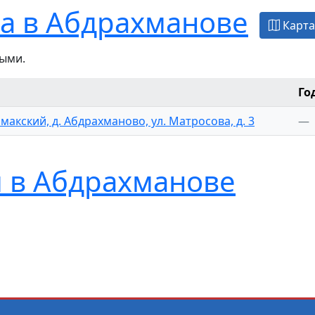
а в Абдрахманове
Карта
ыми.
Го
макский, д. Абдрахманово, ул. Матросова, д. 3
—
 в Абдрахманове