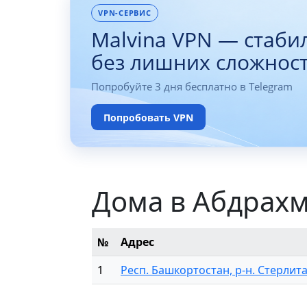
VPN-СЕРВИС
Malvina VPN — стаби
без лишних сложнос
Попробуйте 3 дня бесплатно в Telegram
Попробовать VPN
Дома в Абдрах
№
Адрес
1
Респ. Башкортостан, р-н. Стерлита