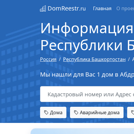
DomReestr
.ru
Главная
О прое
Информация 
Республики 
Россия
Республика Башкортостан
Мы нашли для Вас 1 дом в Абд
Дома
Аварийные дома