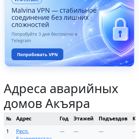
Malvina VPN — стабильное
соединение без лишних
сложностей
Попробуйте 3 дня бесплатно в
Telegram
Попробовать VPN
Адреса аварийных
домов Акъяра
№
Адрес
Год
Этажей
Подъездов
Кв
1
Респ.
—
—
—
—
Башкортостан,