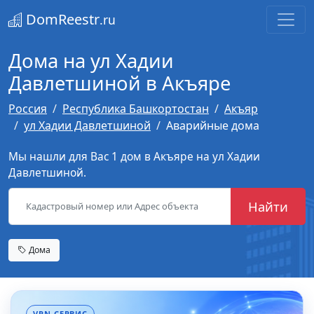
DomReestr
.ru
Дома на ул Хадии
Давлетшиной в Акъяре
Россия
Республика Башкортостан
Акъяр
ул Хадии Давлетшиной
Аварийные дома
Мы нашли для Вас 1 дом в Акъяре на ул Хадии
Давлетшиной.
Найти
Дома
VPN-СЕРВИС