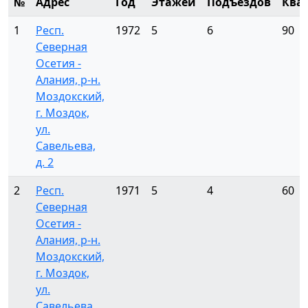
№
Адрес
Год
Этажей
Подъездов
Ква
1
Респ.
1972
5
6
90
Северная
Осетия -
Алания, р-н.
Моздокский,
г. Моздок,
ул.
Савельева,
д. 2
2
Респ.
1971
5
4
60
Северная
Осетия -
Алания, р-н.
Моздокский,
г. Моздок,
ул.
Савельева,