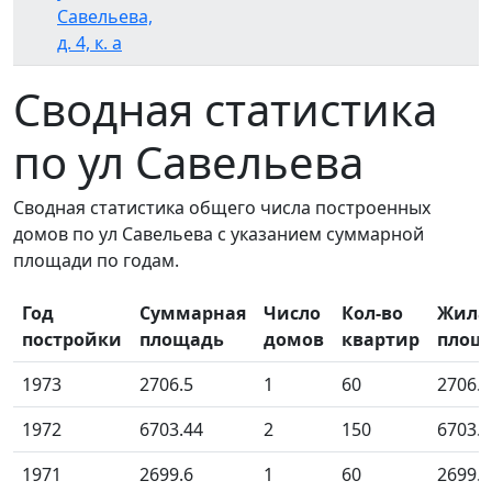
Савельева,
д. 4, к. а
Сводная статистика
по ул Савельева
Сводная статистика общего числа построенных
домов по ул Савельева с указанием суммарной
площади по годам.
Год
Суммарная
Число
Кол-во
Жила
постройки
площадь
домов
квартир
площ
1973
2706.5
1
60
2706.5
1972
6703.44
2
150
6703.4
1971
2699.6
1
60
2699.6