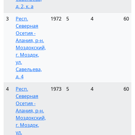
д. 2, к. а
3
Респ.
1972
5
4
60
Северная
Осетия -
Алания, р-н.
Моздокский,
г. Моздок,
ул.
Савельева,
д. 4
4
Респ.
1973
5
4
60
Северная
Осетия -
Алания, р-н.
Моздокский,
г. Моздок,
ул.