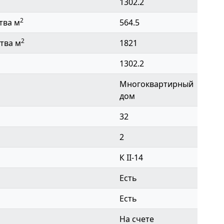
1302.2
2
тва м
564.5
2
тва м
1821
1302.2
Многоквартирный
дом
32
2
К II-14
Есть
Есть
На счете