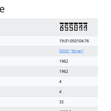
е
655011
19:01:050104:76
ООО "Эстет"
1962
1962
4
4
32