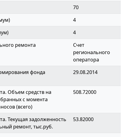
70
мум)
4
мум)
4
ьного ремонта
Счет
регионального
оператора
ормирования фонда
29.08.2014
а. Объем средств на
508.72000
обранных с момента
носов (всего)
та. Текущая задолженность
53.82000
ьный ремонт, тыс.руб.