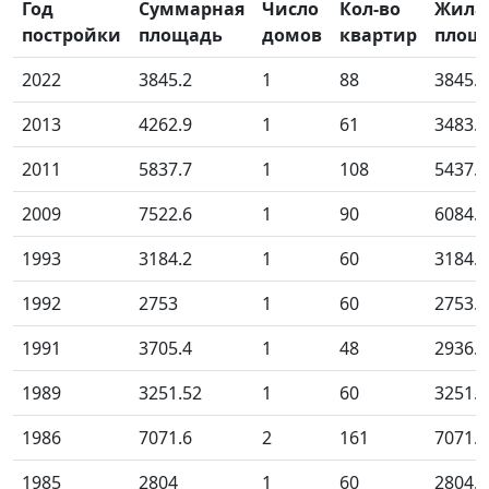
Год
Суммарная
Число
Кол-во
Жила
постройки
площадь
домов
квартир
площ
2022
3845.2
1
88
3845.2
2013
4262.9
1
61
3483.7
2011
5837.7
1
108
5437.6
2009
7522.6
1
90
6084.0
1993
3184.2
1
60
3184.2
1992
2753
1
60
2753.0
1991
3705.4
1
48
2936.0
1989
3251.52
1
60
3251.5
1986
7071.6
2
161
7071.6
1985
2804
1
60
2804.0