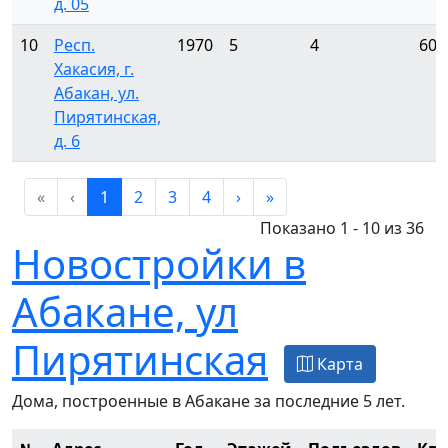
д. 05
10
Респ.
1970
5
4
60
Хакасия, г.
Абакан, ул.
Пирятинская,
д. 6
«
‹
1
2
3
4
›
»
Показано 1 - 10 из 36
Новостройки в
Абакане, ул
Пирятинская
Карта
Дома, построенные в Абакане за последние 5 лет.