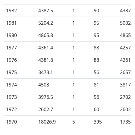
1982
4387.5
1
90
4387.5
1981
5204.2
1
95
5002.1
1980
4865.8
1
95
4865.8
1977
4361.4
1
88
4257.9
1976
4381.8
1
88
4261.4
1975
3473.1
1
56
2657.4
1974
4503
1
81
3817.8
1973
3976.5
1
56
2702.4
1972
2602.7
1
60
2602.7
1970
18026.9
5
395
17358