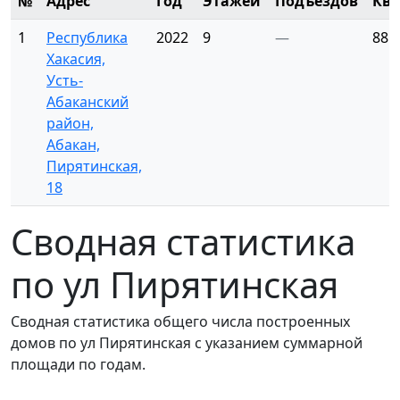
№
Адрес
Год
Этажей
Подъездов
Ква
1
Республика
2022
9
—
88
Хакасия,
Усть-
Абаканский
район,
Абакан,
Пирятинская,
18
Сводная статистика
по ул Пирятинская
Сводная статистика общего числа построенных
домов по ул Пирятинская с указанием суммарной
площади по годам.