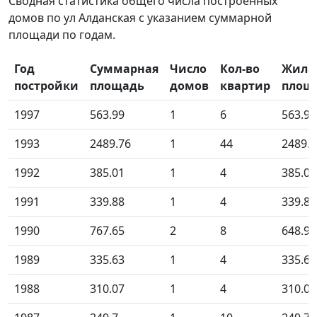
Сводная статистика общего числа построенных
домов по ул Алданская с указанием суммарной
площади по годам.
Год
Суммарная
Число
Кол-во
Жила
постройки
площадь
домов
квартир
площ
1997
563.99
1
6
563.99
1993
2489.76
1
44
2489.7
1992
385.01
1
4
385.01
1991
339.88
1
4
339.88
1990
767.65
2
8
648.97
1989
335.63
1
4
335.63
1988
310.07
1
4
310.07