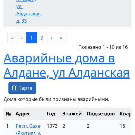
ул.
Алданская,
д. 33
«
‹
1
2
›
»
Показано 1 - 10 из 16
Аварийные дома в
Алдане, ул Алданская
Карта
Дома которые были признаны аварийными.
№
Адрес
Год
Этажей
Подъездов
Квар
1
Респ. Саха
1973
2
2
16
/Якутия/, у.