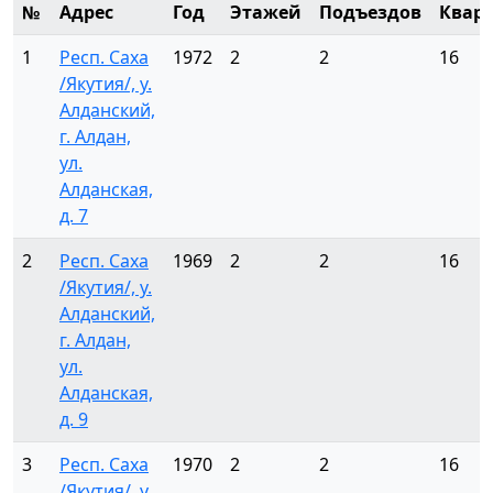
№
Адрес
Год
Этажей
Подъездов
Квар
1
Респ. Саха
1972
2
2
16
/Якутия/, у.
Алданский,
г. Алдан,
ул.
Алданская,
д. 7
2
Респ. Саха
1969
2
2
16
/Якутия/, у.
Алданский,
г. Алдан,
ул.
Алданская,
д. 9
3
Респ. Саха
1970
2
2
16
/Якутия/, у.