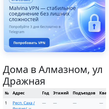
Malvina VPN — стабильное
соединение без лишних
сложностей
Попробуйте 3 дня бесплатно в
Telegram
Попробовать VPN
Дома в Алмазном, ул
Дражная
№
Адрес
Год
Этажей
Подъездов
Ква
1
Респ. Саха /
—
—
—
—
Якутия/, у.