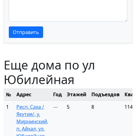
Текст отзыва
Текст отзыва
Отправить
Еще дома по ул
Юбилейная
№
Адрес
Год
Этажей
Подъездов
Ква
1
Респ. Саха /
—
5
8
114
Якутия/, у.
Мирнинский,
п. Айхал, ул.