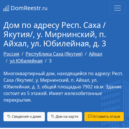
DomReestr
.ru
Дом по адресу Респ. Саха /
Якутия/, у. Мирнинский, п.
Айхал, ул. Юбилейная, д. 3
Россия
Республика Саха (Якутия)
Айхал
ул Юбилейная
3
Многоквартирный дом, находящийся по адресу: Респ.
Саха /Якутия/, у. Мирнинский, п. Айхал, ул.
Юбилейная, д. 3, общей площадью 7902 кв.м. Здание
состоит из 5 этажей. Имеет железобетонные
перекрытия.
Сведения о доме
Дом на карте
Оставить отзыв