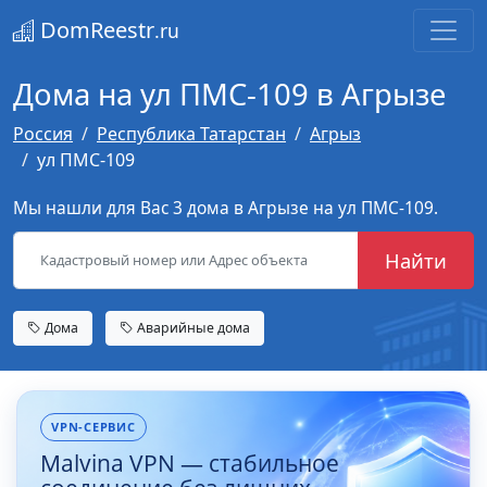
DomReestr
.ru
Дома на ул ПМС-109 в Агрызе
Россия
Республика Татарстан
Агрыз
ул ПМС-109
Мы нашли для Вас 3 дома в Агрызе на ул ПМС-109.
Найти
Дома
Аварийные дома
VPN-СЕРВИС
Malvina VPN — стабильное