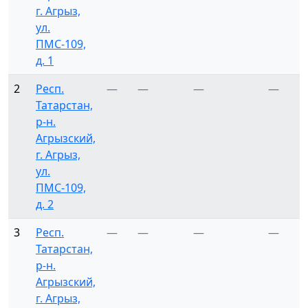
г. Агрыз,
ул.
ПМС-109,
д. 1
2
Респ.
—
—
—
—
Татарстан,
р-н.
Агрызский,
г. Агрыз,
ул.
ПМС-109,
д. 2
3
Респ.
—
—
—
—
Татарстан,
р-н.
Агрызский,
г. Агрыз,