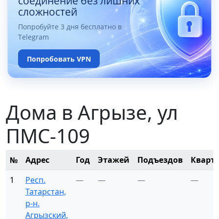
соединение без лишних
сложностей
Попробуйте 3 дня бесплатно в
Telegram
Попробовать VPN
Дома в Агрызе, ул
ПМС-109
№
Адрес
Год
Этажей
Подъездов
Кварт
1
Респ.
—
—
—
—
Татарстан,
р-н.
Агрызский,