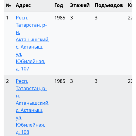
№
Адрес
Год
Этажей
Подъездов
Кв
1
Респ.
1985
3
3
27
Татарстан, р-
н.
Актанышский,
с. Актаныш,
ул.
Юбилейная,
д. 107
2
Респ.
1985
3
3
27
Татарстан, р-
н.
Актанышский,
с. Актаныш,
ул.
Юбилейная,
д. 108