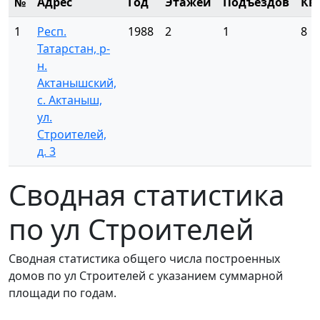
№
Адрес
Год
Этажей
Подъездов
Кв
1
Респ.
1988
2
1
8
Татарстан, р-
н.
Актанышский,
с. Актаныш,
ул.
Строителей,
д. 3
Сводная статистика
по ул Строителей
Сводная статистика общего числа построенных
домов по ул Строителей с указанием суммарной
площади по годам.