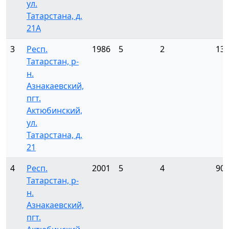
ул.
Татарстана, д.
21А
3
Респ.
1986
5
2
13
Татарстан, р-
н.
Азнакаевский,
пгт.
Актюбинский,
ул.
Татарстана, д.
21
4
Респ.
2001
5
4
90
Татарстан, р-
н.
Азнакаевский,
пгт.