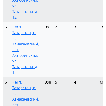
Актюбинский,
ул.
Татарстана, д.
12
5
Респ.
1991
2
3
18
Татарстан, р-
н.
Азнакаевский,
пгт.
Актюбинский,
ул.
Татарстана, д.
1
6
Респ.
1998
5
4
60
Татарстан, р-
н.
Азнакаевский,
пгт.