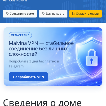
Актюбинский".
Сведения о доме
Дом на карте
Оставить отзыв
VPN-СЕРВИС
Malvina VPN — стабильное
соединение без лишних
сложностей
Попробуйте 3 дня бесплатно в
Telegram
Попробовать VPN
Сведения о доме