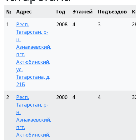
№
Адрес
Год
Этажей
Подъездов
Кв
1
Респ.
2008
4
3
28
Татарстан, р-
н.
Азнакаевский,
пгт.
Актюбинский,
ул.
Татарстана, д.
21Б
2
Респ.
2000
4
4
32
Татарстан, р-
н.
Азнакаевский,
пгт.
Актюбинский,