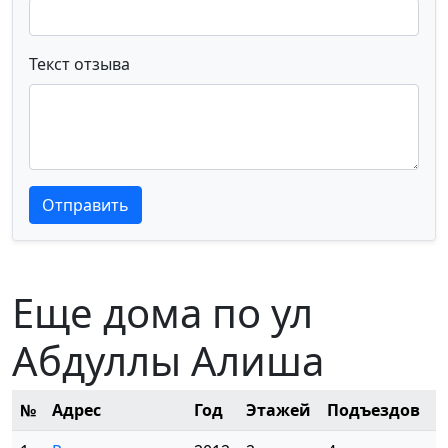
Текст отзыва
Текст отзыва
Текст отзыва
Отправить
Еще дома по ул
Абдуллы Алиша
№
Адрес
Год
Этажей
Подъездов
К