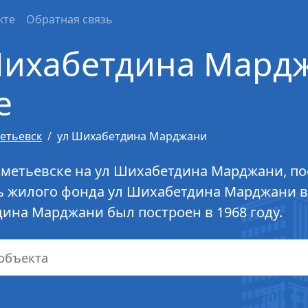
кте
Обратная связь
Шихабетдина Мард
е
етьевск
ул Шихабетдина Марджани
ьметьевске на ул Шихабетдина Марджани, пос
 жилого фонда ул Шихабетдина Марджани в 
дина Марджани был построен в 1968 году.