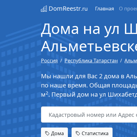
DomReestr
.ru
Главная
О прое
Дома на ул 
Альметьевск
Россия
Республика Татарстан
Альм
Мы нашли для Вас 2 дома в Ал
по наше время. Общая площадь
2
м
. Первый дом на ул Шихабет
Дома
Статистика