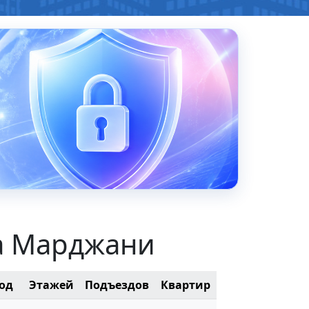
на Марджани
од
Этажей
Подъездов
Квартир