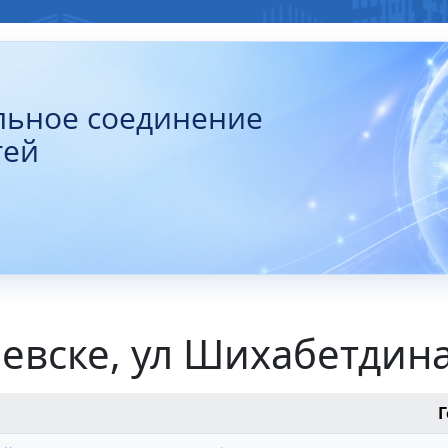
льное соединение
тей
ьевске, ул Шихабетди
Г