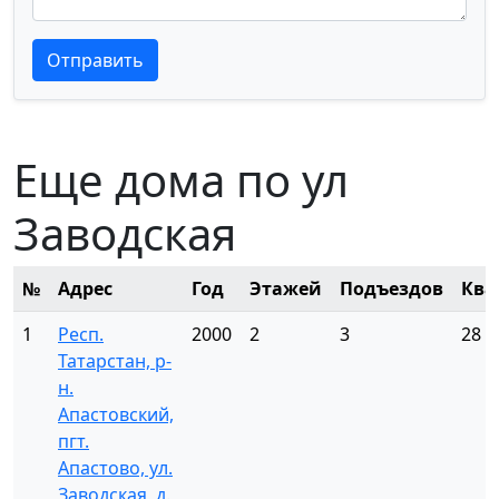
Текст отзыва
Текст отзыва
Отправить
Еще дома по ул
Заводская
№
Адрес
Год
Этажей
Подъездов
Ква
1
Респ.
2000
2
3
28
Татарстан, р-
н.
Апастовский,
пгт.
Апастово, ул.
Заводская, д.