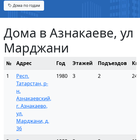
Дома по годам
Дома в Азнакаеве, ул
Марджани
№
Адрес
Год
Этажей
Подъездов
Кв
1
Респ.
1980
3
2
24
Татарстан, р-
н.
Азнакаевский,
г. Азнакаево,
ул.
Марджани, д.
36