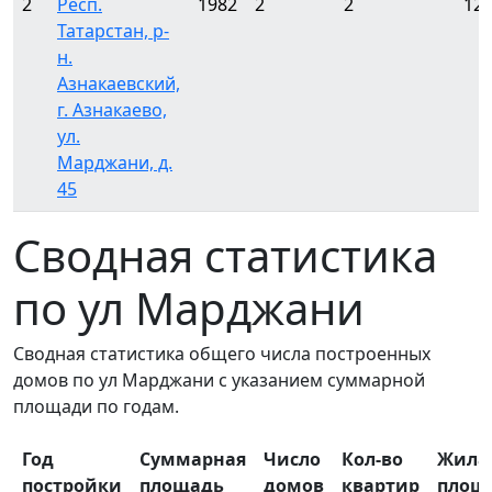
2
Респ.
1982
2
2
12
Татарстан, р-
н.
Азнакаевский,
г. Азнакаево,
ул.
Марджани, д.
45
Сводная статистика
по ул Марджани
Сводная статистика общего числа построенных
домов по ул Марджани с указанием суммарной
площади по годам.
Год
Суммарная
Число
Кол-во
Жила
постройки
площадь
домов
квартир
площ