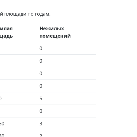
й площади по годам.
илая
Нежилых
щадь
помещений
0
0
0
0
0
5
0
50
3
30
2