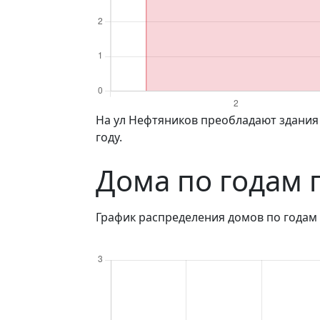
на ул Нефтяников преобладают здания 4, 5 и 2 этажей. Самый высокий дом на ул Нефтяников имеет 5 этажей, его построили в 1978
году.
Дома по годам 
График распределения домов по годам 