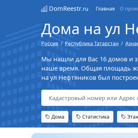
DomReestr
.ru
Главная
О прое
Дома на ул Н
Россия
Республика Татарстан
Азна
Мы нашли для Вас 16 домов и з
наше время. Общая площадь жи
на ул Нефтяников был построен 
Дома
Статистика
Эта