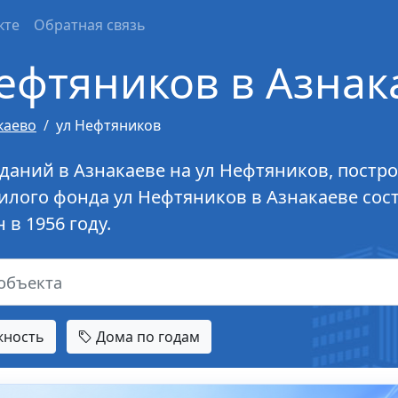
кте
Обратная связь
ефтяников в Азнак
каево
ул Нефтяников
даний в Азнакаеве на ул Нефтяников, постро
лого фонда ул Нефтяников в Азнакаеве сост
в 1956 году.
жность
Дома по годам