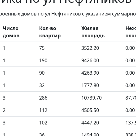
троенных домов по ул Нефтяников с указанием суммарно
Число
Кол-во
Жилая
Неж
домов
квартир
площадь
пло
1
75
3522.20
0.00
1
190
9426.00
0.00
1
90
4263.90
0.00
1
32
1777.80
0.00
3
286
10739.70
87.7
2
112
4505.50
0.00
3
102
4447.20
137.
1
36
1494.90
838.