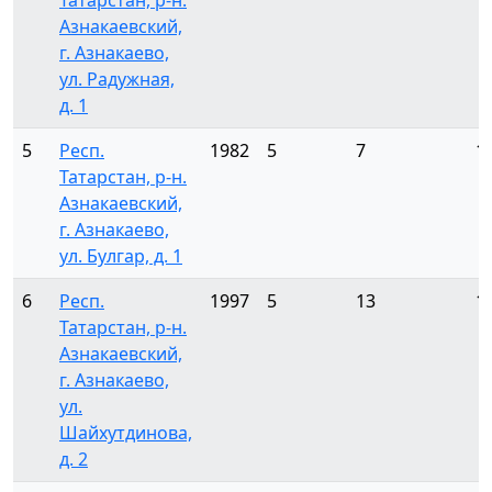
Татарстан, р-н.
Азнакаевский,
г. Азнакаево,
ул. Радужная,
д. 1
5
Респ.
1982
5
7
1
Татарстан, р-н.
Азнакаевский,
г. Азнакаево,
ул. Булгар, д. 1
6
Респ.
1997
5
13
1
Татарстан, р-н.
Азнакаевский,
г. Азнакаево,
ул.
Шайхутдинова,
д. 2