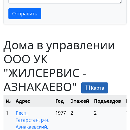
Текст отзыва
Текст отзыва
Отправить
Дома в управлении
ООО УК
"ЖИЛСЕРВИС -
АЗНАКАЕВО"
Карта
№
Адрес
Год
Этажей
Подъездов
К
1
Респ.
1977
2
2
1
Татарстан, р-н.
Азнакаевский,