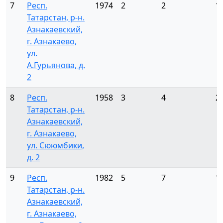
7
Респ.
1974
2
2
1
Татарстан, р-н.
Азнакаевский,
г. Азнакаево,
ул.
А.Гурьянова, д.
2
8
Респ.
1958
3
4
2
Татарстан, р-н.
Азнакаевский,
г. Азнакаево,
ул. Сююмбики,
д. 2
9
Респ.
1982
5
7
1
Татарстан, р-н.
Азнакаевский,
г. Азнакаево,