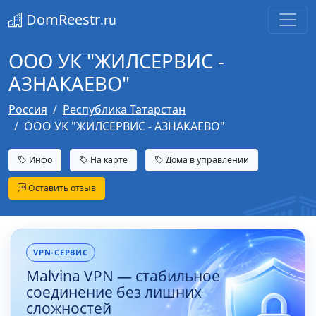
DomReestr
.ru
ООО УК "ЖИЛСЕРВИС -
АЗНАКАЕВО"
Россия
Республика Татарстан
ООО УК "ЖИЛСЕРВИС - АЗНАКАЕВО"
Инфо
На карте
Дома в управлении
Оставить отзыв
VPN-СЕРВИС
Malvina VPN — стабильное
соединение без лишних
сложностей