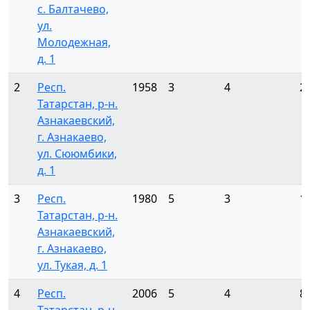
с. Балтачево,
ул.
Молодежная,
д. 1
2
Респ.
1958
3
4
2
Татарстан, р-н.
Азнакаевский,
г. Азнакаево,
ул. Сююмбики,
д. 1
3
Респ.
1980
5
3
1
Татарстан, р-н.
Азнакаевский,
г. Азнакаево,
ул. Тукая, д. 1
4
Респ.
2006
5
4
8