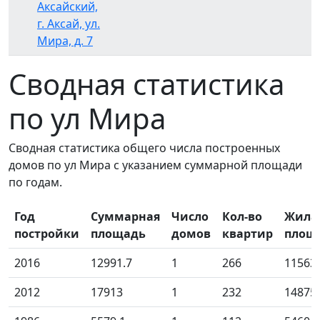
Аксайский,
г. Аксай, ул.
Мира, д. 7
Сводная статистика
по ул Мира
Сводная статистика общего числа построенных
домов по ул Мира с указанием суммарной площади
по годам.
Год
Суммарная
Число
Кол-во
Жила
постройки
площадь
домов
квартир
площ
2016
12991.7
1
266
11563
2012
17913
1
232
14875