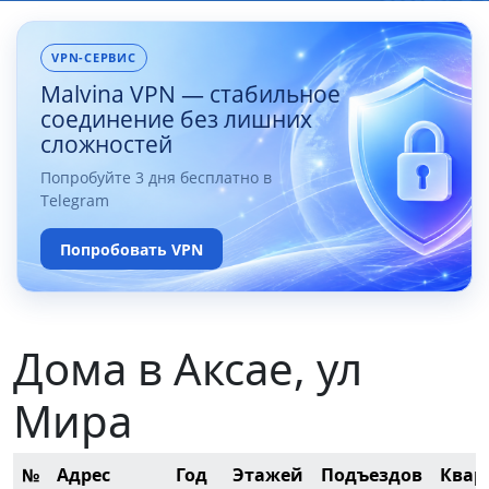
VPN-СЕРВИС
Malvina VPN — стабильное
соединение без лишних
сложностей
Попробуйте 3 дня бесплатно в
Telegram
Попробовать VPN
Дома в Аксае, ул
Мира
№
Адрес
Год
Этажей
Подъездов
Квар