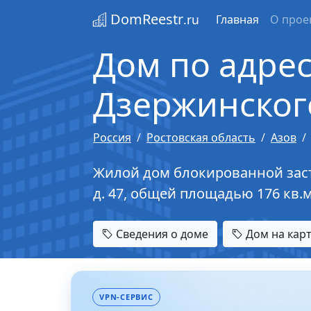
DomReestr
.ru
Главная
О прое
Дом по адресу
Дзержинского
Россия
Ростовская область
Азов
Жилой дом блокированной застро
д. 47, общей площадью 176 кв.
Сведения о доме
Дом на кар
VPN-СЕРВИС