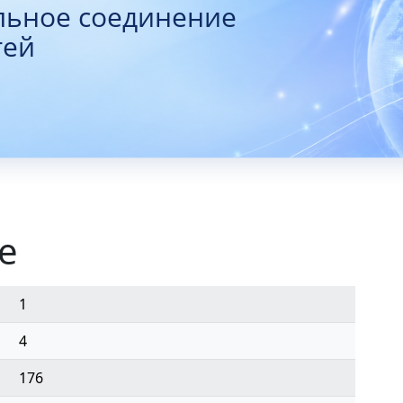
льное соединение
тей
е
1
4
176