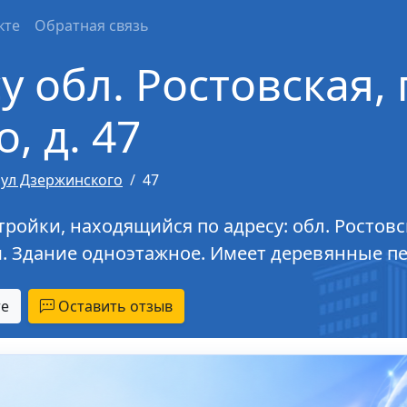
кте
Обратная связь
 обл. Ростовская, г
, д. 47
ул Дзержинского
47
йки, находящийся по адресу: обл. Ростовска
м. Здание одноэтажное. Имеет деревянные п
те
Оставить отзыв