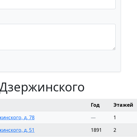
 Дзержинского
Год
Этажей
жинского, д. 78
—
1
жинского, д. 51
1891
2