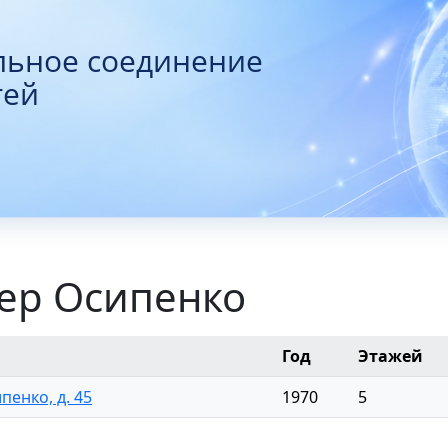
льное соединение
тей
пер Осипенко
Год
Этажей
ипенко, д. 45
1970
5