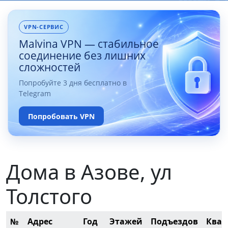
VPN-СЕРВИС
Malvina VPN — стабильное
соединение без лишних
сложностей
Попробуйте 3 дня бесплатно в
Telegram
Попробовать VPN
Дома в Азове, ул
Толстого
№
Адрес
Год
Этажей
Подъездов
Квар