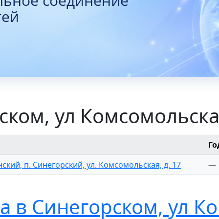
льное соединение
тей
ском, ул Комсомольск
Го
нский, п. Синегорский, ул. Комсомольская, д. 17
—
 в Синегорском, ул К