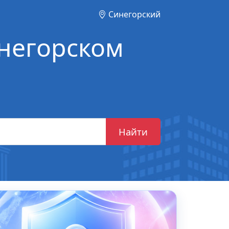
Синегорский
инегорском
Найти