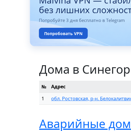
Malvina VPN — стаби
без лишних сложнос
Попробуйте 3 дня бесплатно в Telegram
Попробовать VPN
Дома в Синегор
№
Адрес
1
обл. Ростовская, р-н. Белокалитви
Аварийные дома