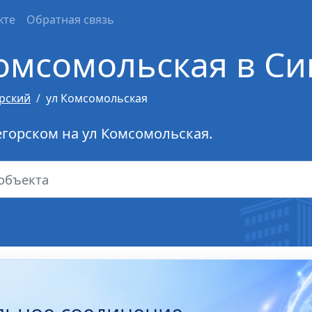
кте
Обратная связь
Комсомольская в С
рский
ул Комсомольская
егорском на ул Комсомольская.