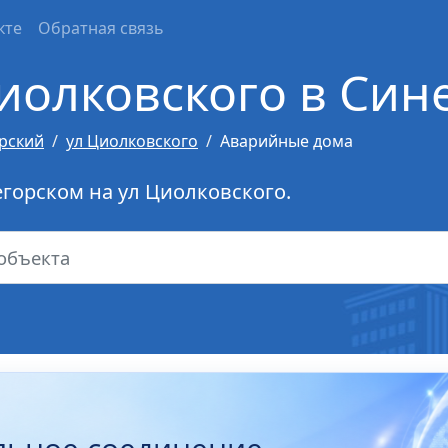
кте
Обратная связь
иолковского в Син
рский
ул Циолковского
Аварийные дома
горском на ул Циолковского.