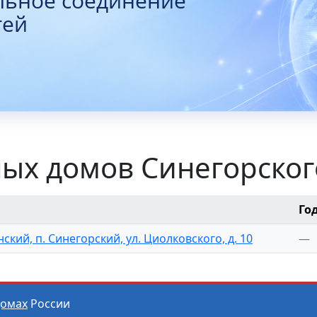
льное соединение
тей
ых домов Синегорског
Го
ский, п. Синегорский, ул. Циолковского, д. 10
—
домах
России