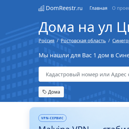
DomReestr
.ru
Главная
О прое
Дома на ул Ц
Россия
Ростовская область
Синего
Мы нашли для Вас 1 дом в Сине
Дома
VPN-СЕРВИС