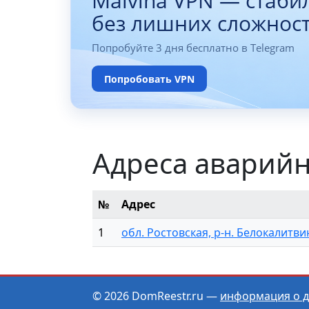
Malvina VPN — стаби
без лишних сложнос
Попробуйте 3 дня бесплатно в Telegram
Попробовать VPN
Адреса аварийн
№
Адрес
1
обл. Ростовская, р-н. Белокалитвин
© 2026 DomReestr.ru —
информация о 