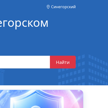
Синегорский
егорском
Найти